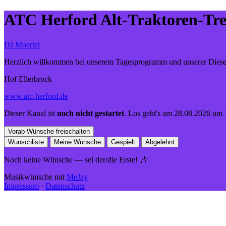
ATC Herford Alt-Traktoren-Tre
DJ Moertel
Herzlich willkommen bei unserem Tagesprogramm und unserer Diesel
Hof Ellerbrock
www.atc-herford.de
Dieser Kanal ist
noch nicht gestartet
.
Los geht's am 28.08.2026 um 
Vorab-Wünsche freischalten
Wunschliste
Meine Wünsche
Gespielt
Abgelehnt
Noch keine Wünsche — sei der/die Erste! 🎶
Musikwünsche mit
MeJay
Impressum
·
Datenschutz